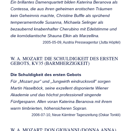
Ein brillantes Damenquartett bilden Katerina Beranova als
Contessa, die aus ihren geheimen erotischen Träumen
kein Geheimnis machte, Christine Buffle als sprühend
temperamentvolle Susanna, Michaela Selinger als
bezaubernd knabenhafter Cherubino mit Edelstimme und
die komödiantische Shauna Elkin als Marzellina.
2005-05-09, Austria Presseagentur (Jutta Höpfel)
W. A. MOZART: DIE SCHULDIGKEIT DES ERSTEN
GEBOTS, KV35 (BARMHERZIGKEIT)
Die Schuldigkeit des ersten Gebots
Für „Mozart pur“ und „Jungwirth eindrucksvoll“ sorgen
Martin Haselböck, seine exzellent disponierte Wiener
Akademie und das höchst professionell singende
Fünfgespann. Allen voran Katerina Beranova mit ihrem
warm timbrierten, höhensicheren Sopran.
2006-07-10, Neue Kärntner Tageszeitung (Oskar Tonkli)
W. A. MOZART: DON GIOVANNI (DONNA ANNA)