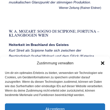
musikalischen Glanzpunkt der stimmigen Produktion.
Wiener Zeitung (Rainer Elstner)
W. A. MOZART: SOGNO DI SCIPIONE; FORTUNA –
KLANGBOGEN WIEN
Heiterkeit im Brachland des Geistes
Kurt Streit als Scipione hatte sich zwischen der
Beständigkeit (Isabel Molnar) und dem Glück (Katerina
Beranova) zu entscheiden. Er wählte Erstere: schade,
Zustimmung verwalten
bezirzte doch das Glück, also Beranova, mit fantastischen,
leise-leichten Koloraturperlenkettchen ein ganz klein wenig
Um dir ein optimales Erlebnis zu bieten, verwenden wir Technologien wie
Cookies, um Geräteinformationen zu speichern und/oder darauf
mehr:
zuzugreifen. Wenn du diesen Technologien zustimmst, können wir Daten
2004-07-29, Der Standard (Stefan Ender)
wie das Surfverhalten oder eindeutige IDs auf dieser Website verarbeiten.
Wenn du deine Zustimmung nicht erteilst oder zurückziehst, können
bestimmte Merkmale und Funktionen beeinträchtigt werden.
Akzeptieren