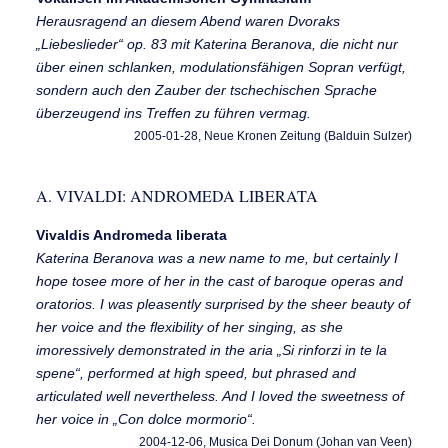
Herausragend an diesem Abend waren Dvoraks
„Liebeslieder“ op. 83 mit Katerina Beranova, die nicht nur
über einen schlanken, modulationsfähigen Sopran verfügt,
sondern auch den Zauber der tschechischen Sprache
überzeugend ins Treffen zu führen vermag.
2005-01-28, Neue Kronen Zeitung (Balduin Sulzer)
A. VIVALDI: ANDROMEDA LIBERATA
Vivaldis Andromeda liberata
Katerina Beranova was a new name to me, but certainly I
hope tosee more of her in the cast of baroque operas and
oratorios. I was pleasently surprised by the sheer beauty of
her voice and the flexibility of her singing, as she
imoressively demonstrated in the aria „Si rinforzi in te la
spene“, performed at high speed, but phrased and
articulated well nevertheless. And I loved the sweetness of
her voice in „Con dolce mormorio“.
2004-12-06, Musica Dei Donum (Johan van Veen)