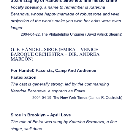
Spare staging of Handels Siroe lets fine music shine
Vocally speaking, a name to remember is Katerina
Beranova, whose happy marriage of robust tone and vivid
projection of the words make you wish her arias were even
longer.
2004-04-22, The Philadelphia Unquirer (David Patrick Stearns)
G. F. HÄNDEL: SIROE (EMIRA – VENICE
BAROQUE ORCHESTRA – DIR. ANDREA
MARCON)
For Handel: Fascists, Camp And Audience
Participation
The cast is generally strong, led by the commanding
Katerina Beranova, a soprano as Emira.
2004-04-19,
The New York Times
(James R. Oestreich)
Siroe in Brooklyn – April Love
The role of Emira was sung by Katerina Beranova, a fine
singer, well done.