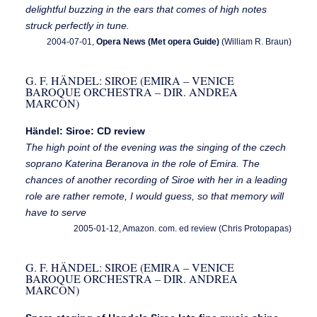
delightful buzzing in the ears that comes of high notes
struck perfectly in tune.
2004-07-01,
Opera News (Met opera Guide)
(William R. Braun)
G. F. HÄNDEL: SIROE (EMIRA – VENICE
BAROQUE ORCHESTRA – DIR. ANDREA
MARCON)
Händel: Siroe: CD review
The high point of the evening was the singing of the czech
soprano Katerina Beranova in the role of Emira. The
chances of another recording of Siroe with her in a leading
role are rather remote, I would guess, so that memory will
have to serve
2005-01-12, Amazon. com. ed review (Chris Protopapas)
G. F. HÄNDEL: SIROE (EMIRA – VENICE
BAROQUE ORCHESTRA – DIR. ANDREA
MARCON)